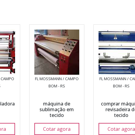
/ CAMPO
FL MOSSMANN / CAMPO
FL MOSSMANN / C
S
BOM - RS
BOM - RS
ladora
máquina de
comprar máqu
sublimação em
revisadeira d
tecido
tecido
ora
Cotar agora
Cotar agora