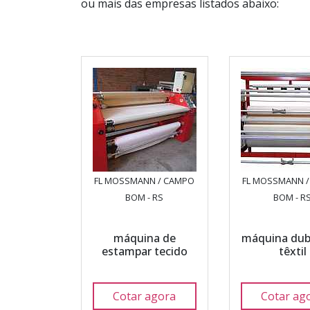
ou mais das empresas listados abaixo:
FL MOSSMANN / CAMPO
FL MOSSMANN 
BOM - RS
BOM - R
máquina de
máquina dub
estampar tecido
têxtil
Cotar agora
Cotar ag