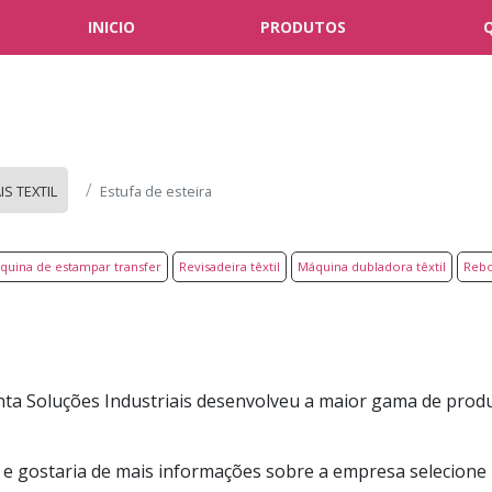
INICIO
PRODUTOS
S TEXTIL
Estufa de esteira
quina de estampar transfer
Revisadeira têxtil
Máquina dubladora têxtil
Rebo
ta Soluções Industriais desenvolveu a maior gama de prod
a e gostaria de mais informações sobre a empresa selecion