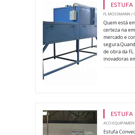
ESTUFA 
FL MOSSMANN / 
Quem está em 
certeza na e
mercado e con
segura.Quando
de obra da F
inovadoras em
ESTUFA
ACCI EQUIPAMENT
Estufa Convec