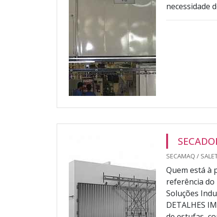
necessidade d
SECADO
SECAMAQ / SALET
Quem está à p
referência d
Soluções Indu
DETALHES IM
de estufas, c