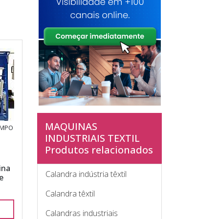
MAQUINAS
AMPO
INDUSTRIAIS TEXTIL
Produtos relacionados
ina
Calandra indústria têxtil
e
Calandra têxtil
Calandras industriais