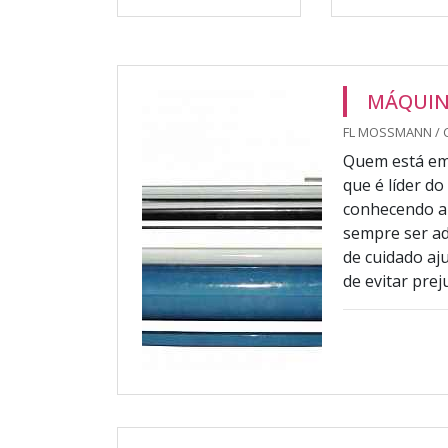
MÁQUIN
FL MOSSMANN / 
Quem está em 
que é líder d
conhecendo a 
sempre ser ad
de cuidado aju
de evitar prejuí