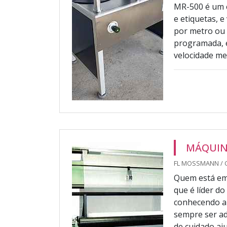
MR-500 é um e
e etiquetas, 
por metro ou 
programada, e
velocidade me
MÁQUINA
FL MOSSMANN / 
Quem está em 
que é líder d
conhecendo a 
sempre ser ad
de cuidado aju