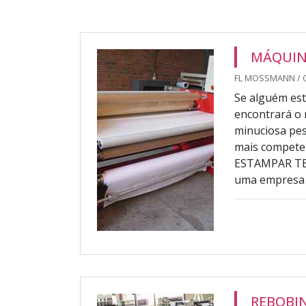
MÁQUIN
FL MOSSMANN / 
Se alguém es
encontrará o 
minuciosa pes
mais compet
ESTAMPAR TEC
uma empresa a
REBOBI