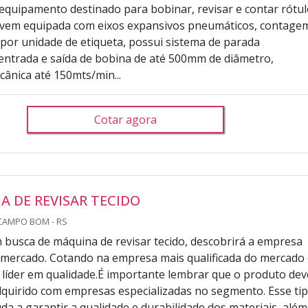
quipamento destinado para bobinar, revisar e contar rótu
e vem equipada com eixos expansivos pneumáticos, contage
por unidade de etiqueta, possui sistema de parada
ntrada e saída de bobina de até 500mm de diâmetro,
cânica até 150mts/min...
Cotar agora
 DE REVISAR TECIDO
CAMPO BOM - RS
busca de máquina de revisar tecido, descobrirá a empresa
o mercado. Cotando na empresa mais qualificada do mercado
líder em qualidade.É importante lembrar que o produto dev
quirido com empresas especializadas no segmento. Esse ti
da a garantir a qualidade e durabilidade dos materiais, além