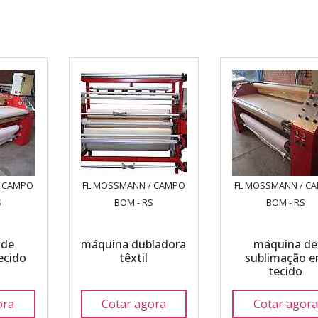
/ CAMPO
FL MOSSMANN / CAMPO
FL MOSSMANN / C
S
BOM - RS
BOM - RS
 de
máquina dubladora
máquina de
ecido
têxtil
sublimação 
tecido
ora
Cotar agora
Cotar agora