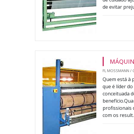
de evitar prejuí
MÁQUIN
FL MOSSMANN / 
Quem está à p
que é líder 
conceituada d
benefício.Qua
profissionai
com os result..