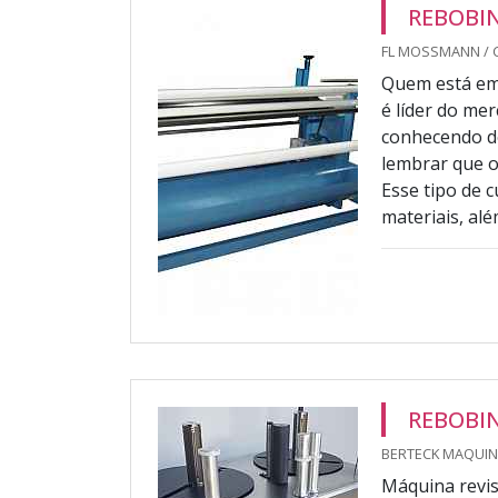
REBOBIN
FL MOSSMANN / 
Quem está em 
é líder do me
conhecendo de
lembrar que o
Esse tipo de c
materiais, alé
REBOBI
BERTECK MAQUINA
Máquina revis