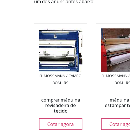
um dos anunciantes abaixo:
FL MOSSMANN / CAMPO
FL MOSSMANN 
BOM - RS
BOM - R
comprar máquina
máquina
revisadeira de
estampar t
tecido
Cotar agora
Cotar ag