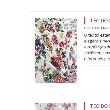
TECIDO
FERNANDO MALUH
O tecido esta
elegância nec
a confecção d
poliéster, se
diferentes peç
TECIDO