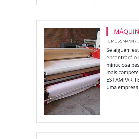
MÁQUIN
FL MOSSMANN / 
Se alguém es
encontrará o 
minuciosa pes
mais compet
ESTAMPAR TEC
uma empresa a