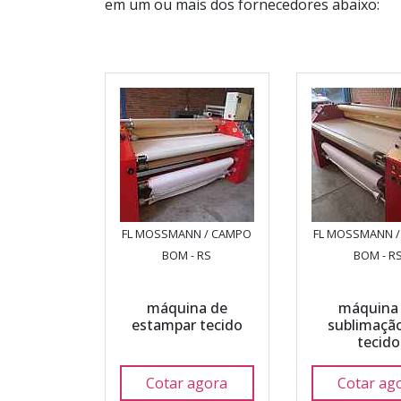
em um ou mais dos fornecedores abaixo:
FL MOSSMANN / CAMPO
FL MOSSMANN 
BOM - RS
BOM - R
máquina de
máquina
estampar tecido
sublimaçã
tecido
Cotar agora
Cotar ag