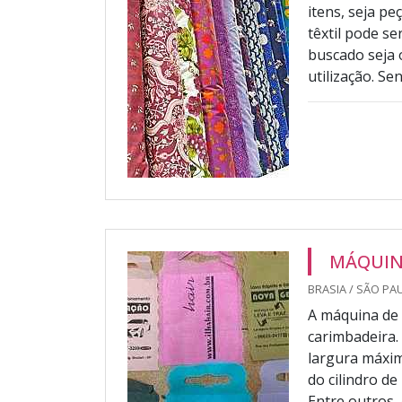
itens, seja p
têxtil pode s
buscado seja 
utilização. Se
MÁQUIN
BRASIA / SÃO PAU
A máquina de
carimbadeira.
largura máxi
do cilindro 
Entre outros.