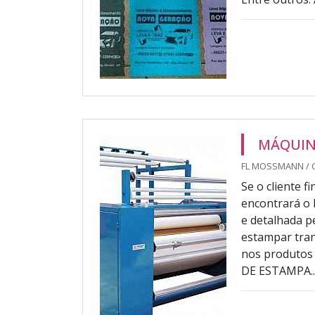
MÁQUIN
FL MOSSMANN / 
Se o cliente 
encontrará o 
e detalhada p
estampar tran
nos produtos
DE ESTAMPA..