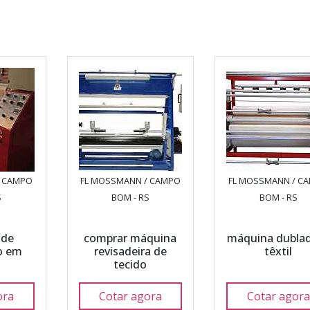
/ CAMPO
FL MOSSMANN / CAMPO
FL MOSSMANN / C
S
BOM - RS
BOM - RS
 de
comprar máquina
máquina dubla
o em
revisadeira de
têxtil
tecido
ora
Cotar agora
Cotar agora