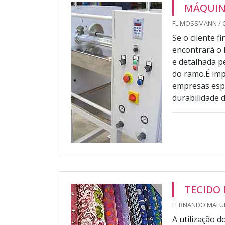
MÁQUIN
FL MOSSMANN / 
Se o cliente 
encontrará o 
e detalhada 
do ramo.É imp
empresas espe
durabilidade d
TECIDO
FERNANDO MALUH
A utilização d