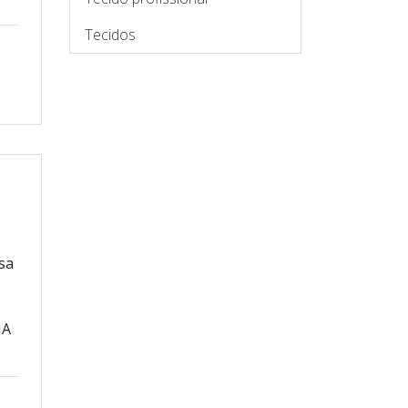
Tecidos
,
osa
NA